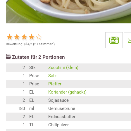
Bewertung: Ø
4,2
(
51
Stimmen)
Zutaten für
2
Portionen
2
Stk
Zucchini (klein)
1
Prise
Salz
1
Prise
Pfeffer
1
EL
Koriander (gehackt)
2
EL
Sojasauce
180
ml
Gemüsebrühe
2
EL
Erdnussbutter
1
TL
Chilipulver