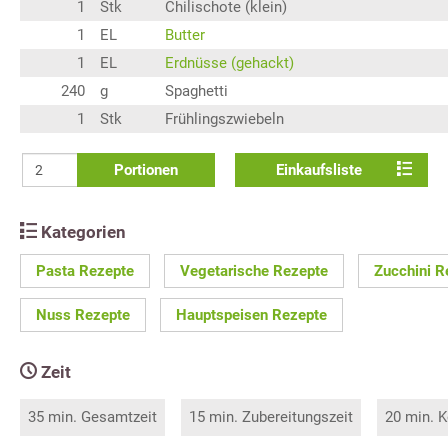
1
Stk
Chilischote (klein)
1
EL
Butter
1
EL
Erdnüsse (gehackt)
240
g
Spaghetti
1
Stk
Frühlingszwiebeln
Portionen
Einkaufsliste
Kategorien
Pasta Rezepte
Vegetarische Rezepte
Zucchini R
Nuss Rezepte
Hauptspeisen Rezepte
Zeit
35 min. Gesamtzeit
15 min. Zubereitungszeit
20 min. K