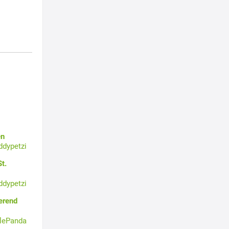
en
ddypetzi
t.
ddypetzi
erend
tlePanda