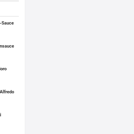
n-Sauce
ensauce
doro
Alfredo
i