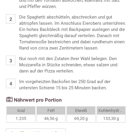
und mit den Tomaten aufkochen, ebenfalls mit Salz
und Pfeffer würzen.
Die Spaghetti abschütteln, abschrecken und gut
abtropfen lassen. Im Anschluss Eierobers unterrühren.
Ein hohes Backbleck mit Backpapier auslegen und die
Spaghetti gleichmäßig darauf verteilen. Danach mit
Tomatensoße bestreichen und dabei rundherum einen
Rand von circa zwei Zentimetern lassen.
Nur noch mit den Zutaten Ihrer Wahl belegen. Den
Mozzarella in Stücke schneiden, etwas salzen und
dann auf der Pizza verteilen.
Im vorgeheizten Backofen bei 250 Grad auf der
untersten Schiene 15 bis 25 Minuten backen.
Nährwert pro Portion
kcal
Fett
Eiweiß
Kohlenhydrate
1.235
46,56 g
69,20 g
133,30 g