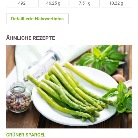
492
46,25 g
7,51 g
10,22 g
Detaillierte Nährwertinfos
ÄHNLICHE REZEPTE
GRÜNER SPARGEL