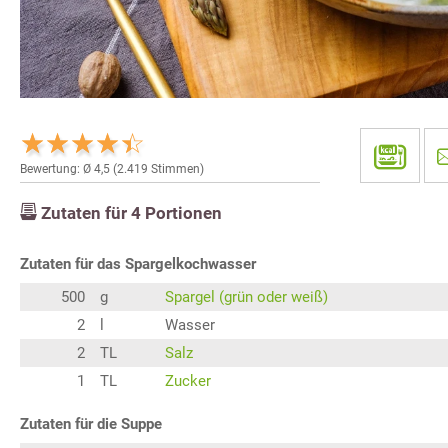
Bewertung: Ø
4,5
(
2.419
Stimmen)
Zutaten für
4
Portionen
Zutaten für das Spargelkochwasser
500
g
Spargel (grün oder weiß)
2
l
Wasser
2
TL
Salz
1
TL
Zucker
Zutaten für die Suppe