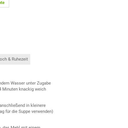
pte
och & Ruhezeit
endem Wasser unter Zugabe
14 Minuten knackig weich
nschließend in kleinere
ag für die Suppe verwenden)
n, das Mehl mit einem