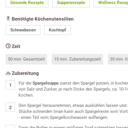
Gesunde Rezepte
Suppenrezepte
Wellness Reze
Benötigte Küchenutensilien
Schneebesen
Kochtopf
Zeit
50 min. Gesamtzeit
15 min. Zubereitungszeit
35 min. K
Zubereitung
Für die
Spargelsuppe
zuerst den Spargel putzen, in koch
von Salz und Zucker, je nach Dicke des Spargels, ca. 10-
kochen.
Den Spargel herausnehmen, etwas auskühlen lassen und a
Stücke schneiden (man kann auch Spargelreste vom Vort
- einen Teil vom Spargelkochwasser auffangen.
Dann die Butter in einem größeren Topf schmelzen lasse