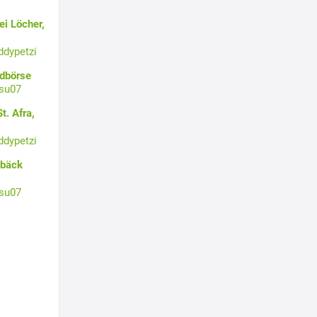
i Löcher,
ddypetzi
ldbörse
su07
t. Afra,
ddypetzi
ebäck
su07