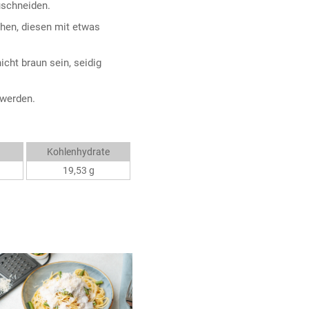
uschneiden.
hen, diesen mit etwas
icht braun sein, seidig
 werden.
Kohlenhydrate
19,53 g