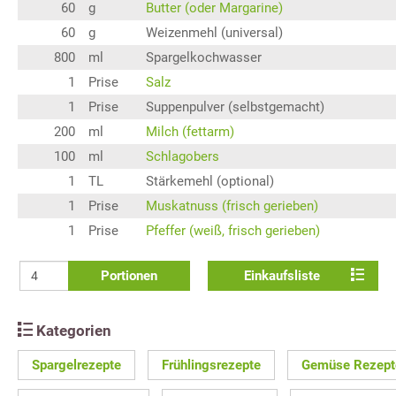
60
g
Butter (oder Margarine)
60
g
Weizenmehl (universal)
800
ml
Spargelkochwasser
1
Prise
Salz
1
Prise
Suppenpulver (selbstgemacht)
200
ml
Milch (fettarm)
100
ml
Schlagobers
1
TL
Stärkemehl (optional)
1
Prise
Muskatnuss (frisch gerieben)
1
Prise
Pfeffer (weiß, frisch gerieben)
Portionen
Einkaufsliste
Kategorien
Spargelrezepte
Frühlingsrezepte
Gemüse Rezept