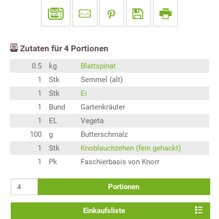
Zutaten für
4
Portionen
0.5
kg
Blattspinat
1
Stk
Semmel (alt)
1
Stk
Ei
1
Bund
Gartenkräuter
1
EL
Vegeta
100
g
Butterschmalz
1
Stk
Knoblauchzehen (fein gehackt)
1
Pk
Faschierbasis von Knorr
Portionen
Einkaufsliste