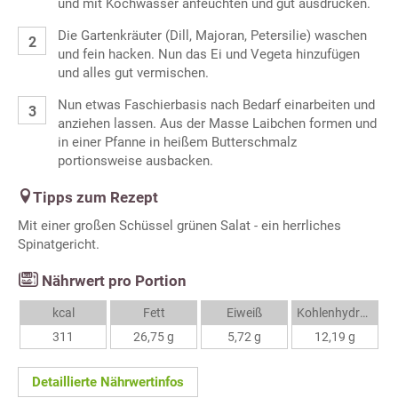
und mit Kochwasser anfeuchten und gut ausdrücken.
Die Gartenkräuter (Dill, Majoran, Petersilie) waschen
und fein hacken. Nun das Ei und Vegeta hinzufügen
und alles gut vermischen.
Nun etwas Faschierbasis nach Bedarf einarbeiten und
anziehen lassen. Aus der Masse Laibchen formen und
in einer Pfanne in heißem Butterschmalz
portionsweise ausbacken.
Tipps zum Rezept
Mit einer großen Schüssel grünen Salat - ein herrliches
Spinatgericht.
Nährwert pro Portion
kcal
Fett
Eiweiß
Kohlenhydrate
311
26,75 g
5,72 g
12,19 g
Detaillierte Nährwertinfos