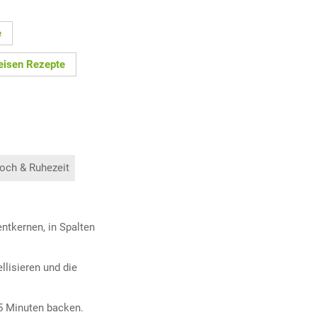
e
eisen Rezepte
och & Ruhezeit
ntkernen, in Spalten
llisieren und die
5 Minuten backen.