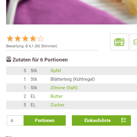
Bewertung: Ø
4,1
(
80
Stimmen)
Zutaten für
6
Portionen
5
Stk
Äpfel
1
Stk
Blätterteig (Kühlregal)
1
Stk
Zitrone (Saft)
2
EL
Butter
5
EL
Zucker
Portionen
Einkaufsliste