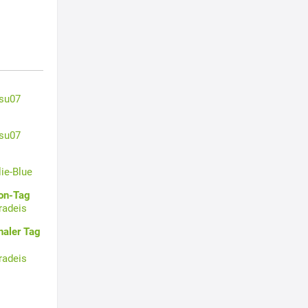
su07
su07
lie-Blue
oon-Tag
radeis
naler Tag
radeis