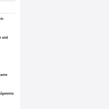
ch-
h und
alame
Algenmix