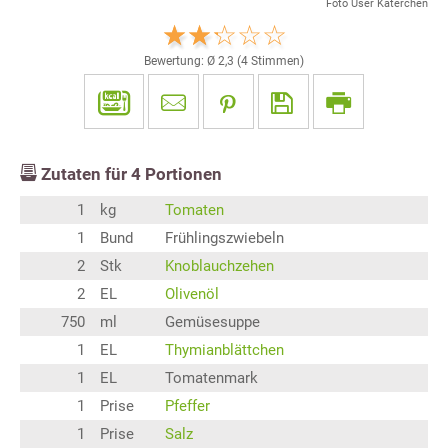
Foto User Katerchen
Bewertung: Ø
2,3
(
4
Stimmen)
Zutaten für
4
Portionen
1
kg
Tomaten
1
Bund
Frühlingszwiebeln
2
Stk
Knoblauchzehen
2
EL
Olivenöl
750
ml
Gemüsesuppe
1
EL
Thymianblättchen
1
EL
Tomatenmark
1
Prise
Pfeffer
1
Prise
Salz