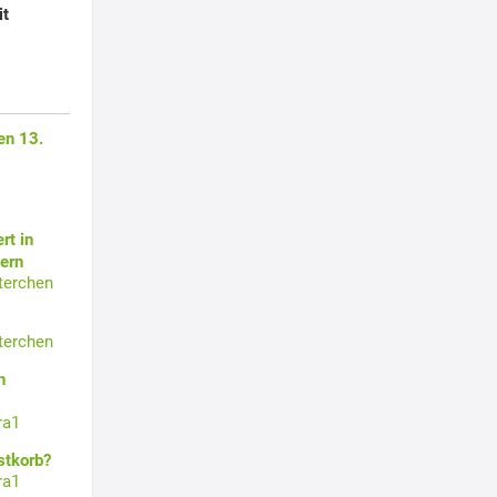
it
en 13.
rt in
ern
terchen
terchen
n
ra1
stkorb?
ra1