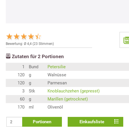
Bewertung: Ø
4,4
(
23
Stimmen)
Zutaten für
2
Portionen
1
Bund
Petersilie
120
g
Walnüsse
120
g
Parmesan
3
Stk
Knoblauchzehen (gepresst)
60
g
Marillen (getrocknet)
170
ml
Olivenöl
Portionen
Einkaufsliste