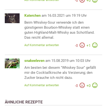
Auf Kommentar antworten
-
0
+
0
Katerchen
am 16.03.2021 um 19:19 Uhr
Beim Whiskey-Sour verwende ich den
günstigeren Bourbon-Whiskey statt einen
guten Highland-Malt-Whisky aus Schottland.
Das reicht allemal.
Auf Kommentar antworten
-
0
+
1
snakeeleven
am 15.08.2019 um 10:03 Uhr
Am besten bei diesem "Whiskey Sour" gefällt
mir die Cocktailkirsche als Verzierung; den
Zucker brauche ich nicht dazu.
Auf Kommentar antworten
-
0
+
0
ÄHNLICHE REZEPTE