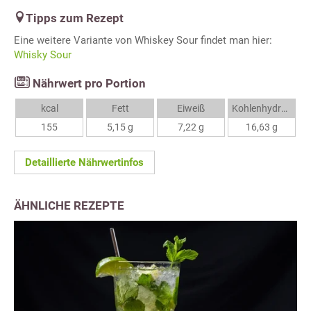
Tipps zum Rezept
Eine weitere Variante von Whiskey Sour findet man hier:
Whisky Sour
Nährwert pro Portion
kcal
Fett
Eiweiß
Kohlenhydrate
155
5,15 g
7,22 g
16,63 g
Detaillierte Nährwertinfos
ÄHNLICHE REZEPTE