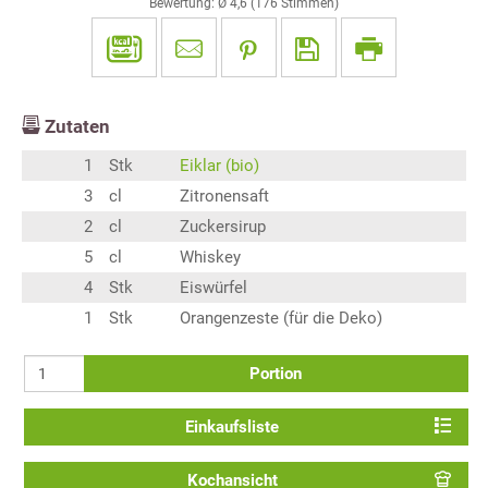
Bewertung: Ø
4,6
(
176
Stimmen)
Zutaten
1
Stk
Eiklar (bio)
3
cl
Zitronensaft
2
cl
Zuckersirup
5
cl
Whiskey
4
Stk
Eiswürfel
1
Stk
Orangenzeste (für die Deko)
Portion
Einkaufsliste
Kochansicht