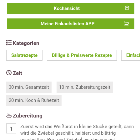
Kochansicht
Meine Einkaufslisten APP
Kategorien
Salatrezepte
Billige & Preiswerte Rezepte
Einfac
Zeit
30 min. Gesamtzeit
10 min. Zubereitungszeit
20 min. Koch & Ruhezeit
Zubereitung
Zuerst wird das Weißbrot in kleine Stücke geteilt, dann
wird die Zwiebel geschält, halbiert und blättrig
geschnitten. Brot und Zwiebel werden nun gut