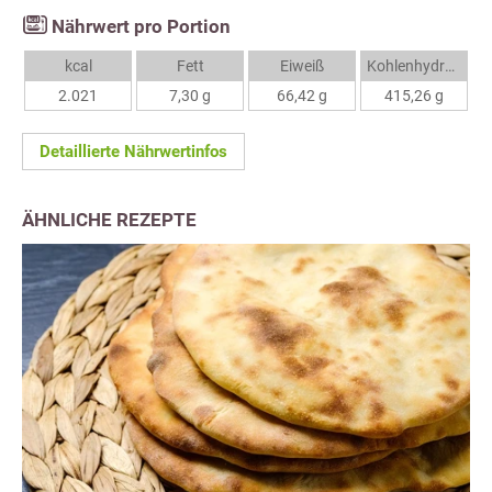
Nährwert pro Portion
kcal
Fett
Eiweiß
Kohlenhydrate
2.021
7,30 g
66,42 g
415,26 g
Detaillierte Nährwertinfos
ÄHNLICHE REZEPTE