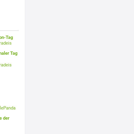
oon-Tag
radeis
naler Tag
radeis
tlePanda
e der