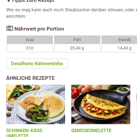
Tipps zum Rezept
Wer es mag kann auch noch Staubzucker darüber streuen, oder 
anrichten.
Nährwert pro Portion
kcal
Fett
Eiweiß
310
20,49 g
14,49 g
Detaillierte Nährwertinfos
ÄHNLICHE REZEPTE
SCHINKEN-KÄSE-
GEMÜSEOMELETTE
OMELETTE