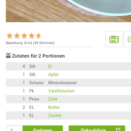
Bewertung: Ø
4,6
(
49
Stimmen)
Zutaten für
2
Portionen
4
Stk
Ei
1
Stk
Apfel
1
Schuss
Mineralwasser
1
Pk
Vanillezucker
1
Prise
Zimt
2
EL
Butter
1
EL
Zucker
Portionen
Einkaufsliste