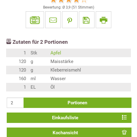
Bewertung: Ø
3,9
(
51
Stimmen)
Zutaten für
2
Portionen
1
Stk
Apfel
120
g
Maisstärke
120
g
Kleberreismehl
160
ml
Wasser
1
EL
Öl
Portionen
Einkaufsliste
Kochansicht