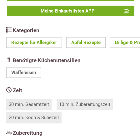
Meine Einkaufslisten APP
Kategorien
Rezepte für Allergiker
Apfel Rezepte
Billige & P
Benötigte Küchenutensilien
Waffeleisen
Zeit
30 min. Gesamtzeit
10 min. Zubereitungszeit
20 min. Koch & Ruhezeit
Zubereitung