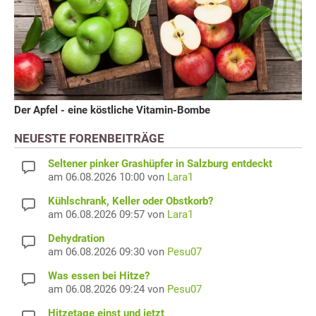
Der Apfel - eine köstliche Vitamin-Bombe
NEUESTE FORENBEITRÄGE
Seltener pinker Grashüpfer in Salzburg entdeckt
am 06.08.2026 10:00 von
Lara1
Kühlschrank, Keller oder Obstkorb?
am 06.08.2026 09:57 von
Lara1
Dehydration
am 06.08.2026 09:30 von
Pesu07
Was essen bei Hitze?
am 06.08.2026 09:24 von
Pesu07
Hitzetage einst und jetzt