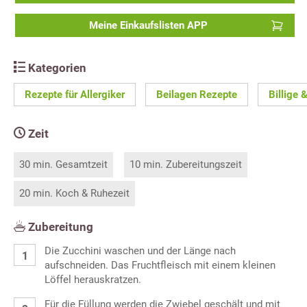
Meine Einkaufslisten APP
Kategorien
Rezepte für Allergiker
Beilagen Rezepte
Billige 
Zeit
30 min. Gesamtzeit
10 min. Zubereitungszeit
20 min. Koch & Ruhezeit
Zubereitung
Die Zucchini waschen und der Länge nach
aufschneiden. Das Fruchtfleisch mit einem kleinen
Löffel herauskratzen.
Für die Füllung werden die Zwiebel geschält und mit