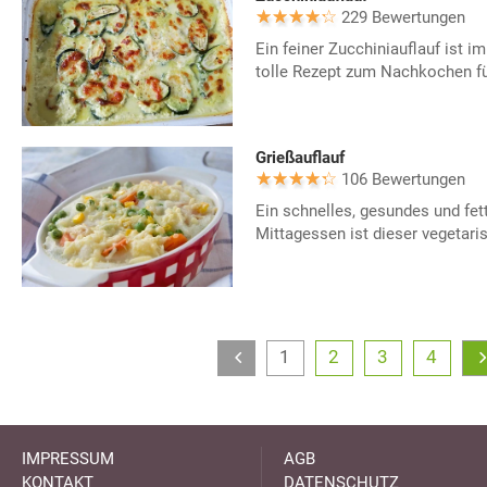
229 Bewertungen
Ein feiner Zucchiniauflauf ist 
tolle Rezept zum Nachkochen fü
Grießauflauf
106 Bewertungen
Ein schnelles, gesundes und fet
Mittagessen ist dieser vegetari
1
2
3
4
IMPRESSUM
AGB
KONTAKT
DATENSCHUTZ