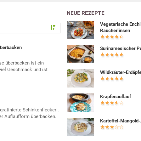
NEUE REZEPTE
Vegetarische Enchi
Räucherlinsen
überbacken
Surinamesischer 
se überbacken ist ein
 viel Geschmack und ist
Wildkräuter-Erdäpfe
Krapfenauflauf
ratinierte Schinkenfleckerl.
er Auflaufform überbacken.
Kartoffel-Mangold-