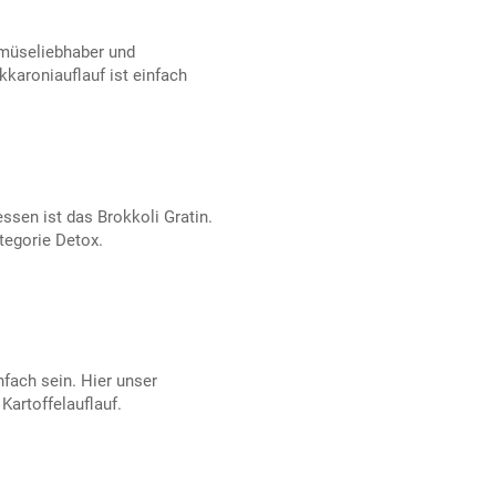
emüseliebhaber und
kkaroniauflauf ist einfach
sen ist das Brokkoli Gratin.
tegorie Detox.
fach sein. Hier unser
artoffelauflauf.