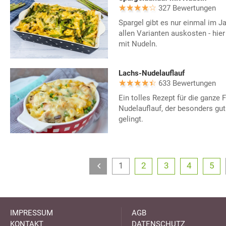
327 Bewertungen
Spargel gibt es nur einmal im Ja
allen Varianten auskosten - hie
mit Nudeln.
Lachs-Nudelauflauf
633 Bewertungen
Ein tolles Rezept für die ganze F
Nudelauflauf, der besonders gut
gelingt.
1
2
3
4
5
IMPRESSUM
AGB
KONTAKT
DATENSCHUTZ