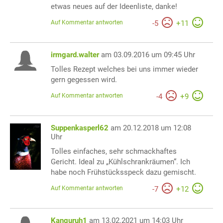
etwas neues auf der Ideenliste, danke!
Auf Kommentar antworten
-
5
+
11
irmgard.walter
am 03.09.2016 um 09:45 Uhr
Tolles Rezept welches bei uns immer wieder
gern gegessen wird.
Auf Kommentar antworten
-
4
+
9
Suppenkasperl62
am 20.12.2018 um 12:08
Uhr
Tolles einfaches, sehr schmackhaftes
Gericht. Ideal zu „Kühlschrankräumen“. Ich
habe noch Frühstücksspeck dazu gemischt.
Auf Kommentar antworten
-
7
+
12
Kanguruh1
am 13.02.2021 um 14:03 Uhr