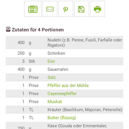
Zutaten für
4
Portionen
Nudeln (z.B. Penne, Fusili, Farfalle oder
400
g
Rigatoni)
200
g
Schinken
3
Stk
Eier
400
g
Sauerrahm
1
Prise
Salz
1
Prise
Pfeffer aus der Mühle
1
Prise
Cayennepfeffer
1
Prise
Muskat
1
TL
Kräuter (Basilikum, Majoran, Petersilie)
1
TL
Butter (flüssig)
Käse (Gouda oder Emmentaler,
250
g