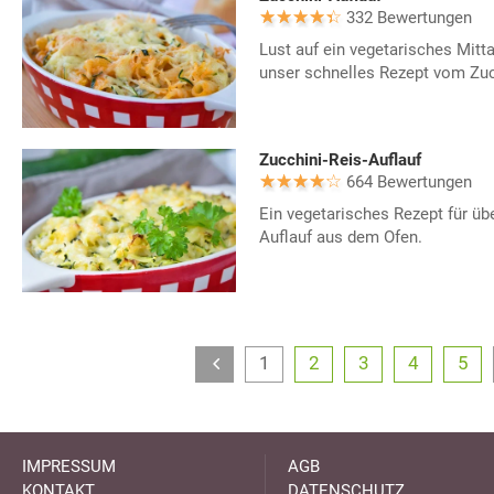
332 Bewertungen
Lust auf ein vegetarisches Mitt
unser schnelles Rezept vom Zuc
Zucchini-Reis-Auflauf
664 Bewertungen
Ein vegetarisches Rezept für üb
Auflauf aus dem Ofen.
1
2
3
4
5
IMPRESSUM
AGB
KONTAKT
DATENSCHUTZ