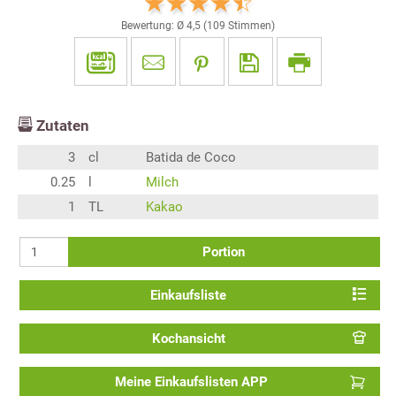
Bewertung: Ø
4,5
(
109
Stimmen)
Zutaten
3
cl
Batida de Coco
0.25
l
Milch
1
TL
Kakao
Portion
Einkaufsliste
Kochansicht
Meine Einkaufslisten APP