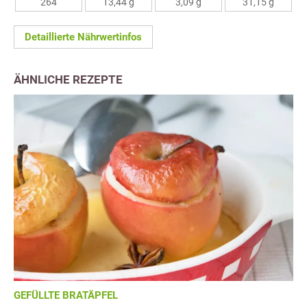
264
13,44 g
3,09 g
31,15 g
Detaillierte Nährwertinfos
ÄHNLICHE REZEPTE
GEFÜLLTE BRATÄPFEL