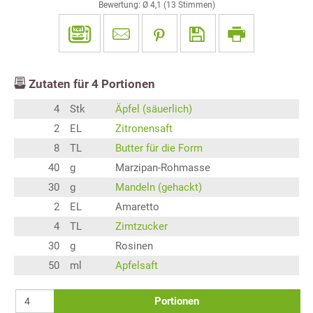
Bewertung: Ø
4,1
(
13
Stimmen)
Zutaten für
4
Portionen
4
Stk
Äpfel (säuerlich)
2
EL
Zitronensaft
8
TL
Butter für die Form
40
g
Marzipan-Rohmasse
30
g
Mandeln (gehackt)
2
EL
Amaretto
4
TL
Zimtzucker
30
g
Rosinen
50
ml
Apfelsaft
Portionen