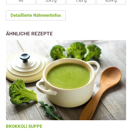
90
5,45 g
1,43 g
8,69 g
Detaillierte Nährwertinfos
ÄHNLICHE REZEPTE
BROKKOLI SUPPE