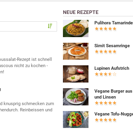
NEUE REZEPTE
Pulihora Tamarind
Simit Sesamringe
ussalat-Rezept ist schnell
uscous nicht zu kochen -
Lupinen Aufstrich
n!
g
Vegane Burger aus
und Linsen
und knusprig schmecken zum
hendurch. Reinbeissen und
Vegane Tofu-Nugg