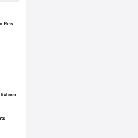
en-Reis
 Bohnen
ets