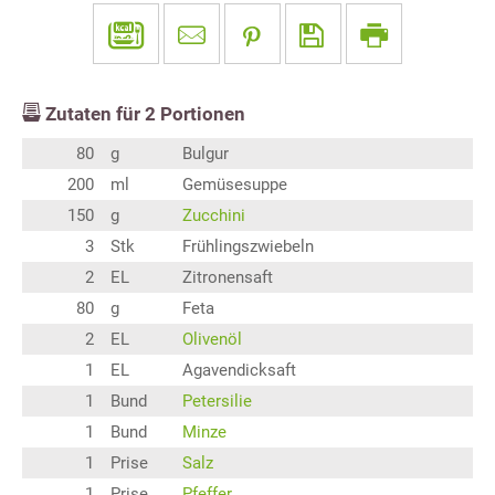
Zutaten für
2
Portionen
80
g
Bulgur
200
ml
Gemüsesuppe
150
g
Zucchini
3
Stk
Frühlingszwiebeln
2
EL
Zitronensaft
80
g
Feta
2
EL
Olivenöl
1
EL
Agavendicksaft
1
Bund
Petersilie
1
Bund
Minze
1
Prise
Salz
1
Prise
Pfeffer