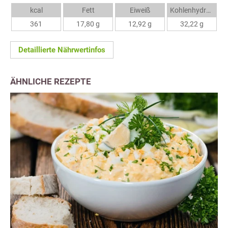
kcal
Fett
Eiweiß
Kohlenhydrate
361
17,80 g
12,92 g
32,22 g
Detaillierte Nährwertinfos
ÄHNLICHE REZEPTE