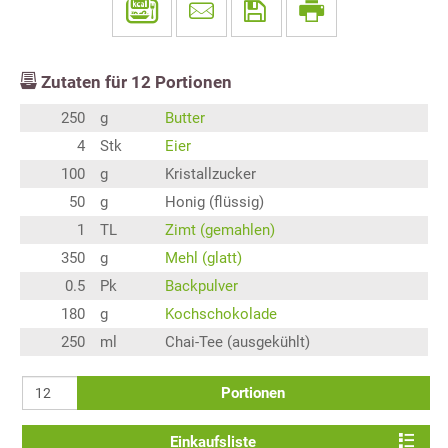
Zutaten für
12
Portionen
250
g
Butter
4
Stk
Eier
100
g
Kristallzucker
50
g
Honig (flüssig)
1
TL
Zimt (gemahlen)
350
g
Mehl (glatt)
0.5
Pk
Backpulver
180
g
Kochschokolade
250
ml
Chai-Tee (ausgekühlt)
Portionen
Einkaufsliste