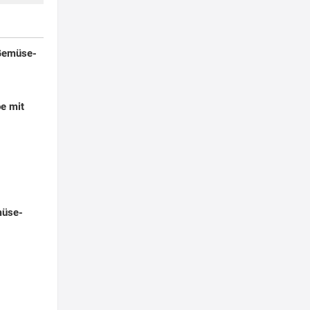
Gemüse-
e mit
müse-