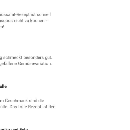
ussalat-Rezept ist schnell
uscous nicht zu kochen -
n!
ng schmeckt besonders gut.
sgefallene Gemüsevariation.
ülle
 im Geschmack sind die
le. Das tolle Rezept ist der
prika und Feta