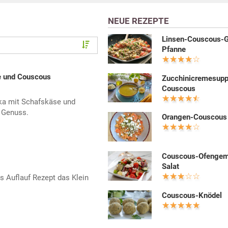
NEUE REZEPTE
Linsen-Couscous-
Pfanne
se und Couscous
Zucchinicremesupp
Couscous
ika mit Schafskäse und
 Genuss.
Orangen-Couscous
Couscous-Ofenge
Salat
s Auflauf Rezept das Klein
Couscous-Knödel