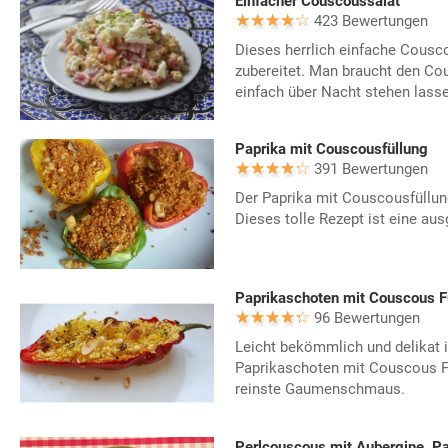
Einfacher Couscoussalat
423 Bewertungen
Dieses herrlich einfache Cousco
zubereitet. Man braucht den Co
einfach über Nacht stehen lasse
Paprika mit Couscousfüllung
391 Bewertungen
Der Paprika mit Couscousfüllu
Dieses tolle Rezept ist eine au
Paprikaschoten mit Couscous F
96 Bewertungen
Leicht bekömmlich und delikat
Paprikaschoten mit Couscous Fül
reinste Gaumenschmaus.
Perlcouscous mit Aubergine, Pa