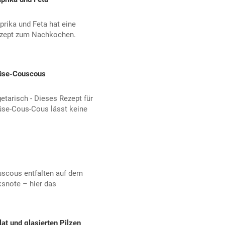
rika und Feta hat eine
ezept zum Nachkochen.
üse-Couscous
etarisch - Dieses Rezept für
se-Cous-Cous lässt keine
ouscous entfalten auf dem
snote – hier das
t und glasierten Pilzen