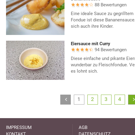
88 Bewertungen
Eine ideale Sauce zu gegrilltem 
Fondue ist diese Bananensauce.
sich auch ihre Kinder.
Eiersauce mit Curry
94 Bewertungen
Diese einfache und pikante Eie
wunderbar zu Fleischfondue. Ve
es lohnt sich.
1
2
3
4
IMPRESSUM
AGB
KONTAKT
DATENSCHUTZ