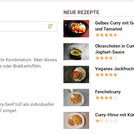
NEUE REZEPTE
Gelbes Curry mit G
und Tamarind
Okraschoten in Cur
Joghurt-Sauce
kte Kombination. Aber dieses
 oder Bratkartoffeln.
Veganes Jackfruch
Fenchelcurry
y-Senf toll als individueller
l simpel.
Curry-Hirse mit Kü