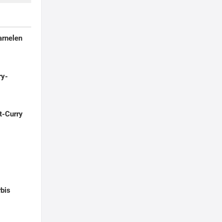
arnelen
ry-
t-Curry
rbis