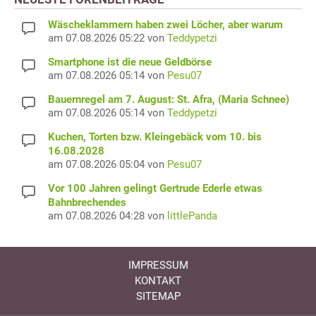
Wäscheklammern haben zwei Löcher, aber warum
am 07.08.2026 05:22 von
Teddypetzi
Smartphone ist die neue Geldbörse
am 07.08.2026 05:14 von
Pesu07
Bauernregel am 7. August: St. Afra, (Maria Schnee)
am 07.08.2026 05:14 von
Teddypetzi
Kuchen, Torten bzw. Kleingebäck vom 10. bis
16.08.2028
am 07.08.2026 05:04 von
Pesu07
Vor 100 Jahren gelingt Gertrude Ederle etwas
Bahnbrechendes
am 07.08.2026 04:28 von
littlePanda
IMPRESSUM
KONTAKT
SITEMAP