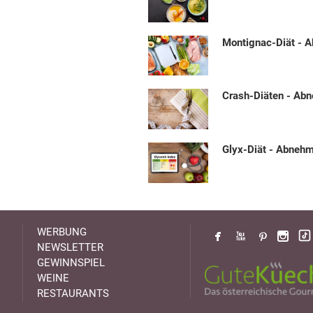
Montignac-Diät - 
Crash-Diäten - Ab
Glyx-Diät - Abneh
WERBUNG
NEWSLETTER
GEWINNSPIEL
WEINE
RESTAURANTS