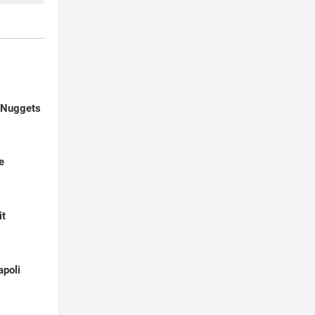
 Nuggets
e
it
apoli