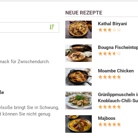
NEUE REZEPTE
Kathal Biryani
Bougna Fischeinto
Snack für Zwischendurch.
Moambe Chicken
ße
Grünlippmuscheln i
Knoblauch-Chili-S
lsoße bringt Sie in Schwung,
t können Sie nicht genug
Majboos