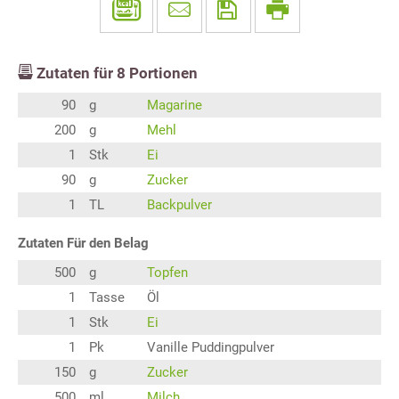
Zutaten für
8
Portionen
90
g
Magarine
200
g
Mehl
1
Stk
Ei
90
g
Zucker
1
TL
Backpulver
Zutaten Für den Belag
500
g
Topfen
1
Tasse
Öl
1
Stk
Ei
1
Pk
Vanille Puddingpulver
150
g
Zucker
500
ml
Milch