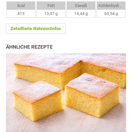
kcal
Fett
Eiweiß
Kohlenhydrate
413
13,07 g
14,44 g
60,54 g
Detaillierte Nährwertinfos
ÄHNLICHE REZEPTE