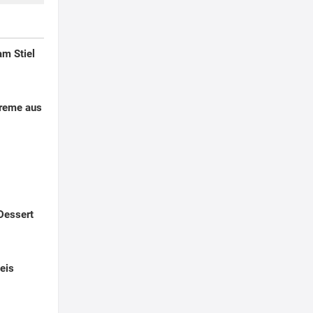
am Stiel
creme aus
Dessert
eis