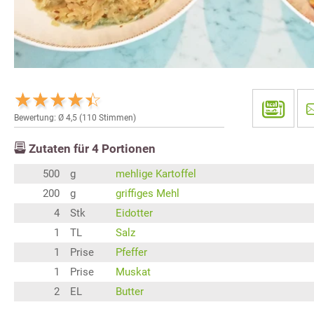
Bewertung: Ø
4,5
(
110
Stimmen)
Zutaten für
4
Portionen
500
g
mehlige Kartoffel
200
g
griffiges Mehl
4
Stk
Eidotter
1
TL
Salz
1
Prise
Pfeffer
1
Prise
Muskat
2
EL
Butter