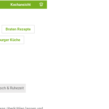
Kochansicht
Braten Rezepte
burger Küche
och & Ruhezeit
twas überkühlen lassen und