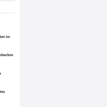
ten im
erbacken
a
tes