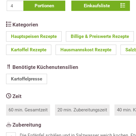
Portionen
Einkaufsliste
Kategorien
Hauptspeisen Rezepte
Billige & Preiswerte Rezepte
Kartoffel Rezepte
Hausmannskost Rezepte
Salz
Benötigte Küchenutensilien
Kartoffelpresse
Zeit
60 min. Gesamtzeit
20 min. Zubereitungszeit
40 min. K
Zubereitung
Die Erdäpfel schälen und in Salzwasser weich kochen. E