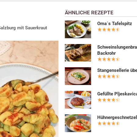
ÄHNLICHE REZEPTE
Oma´s Tafelspitz
 Salzburg mit Sauerkraut
Schweinslungenbra
Backrohr
Stangensellerie üb
Gefüllte Pljeskavic
Hühnergeschnetzel