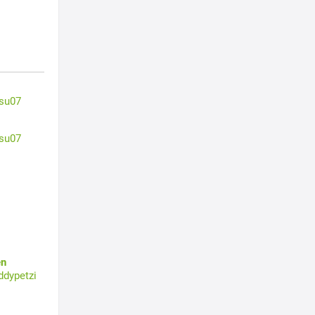
su07
su07
en
ddypetzi