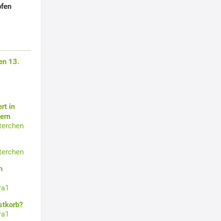
pfen
en 13.
rt in
ern
terchen
terchen
n
ra1
stkorb?
ra1