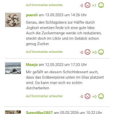
Auf Kommentar antworten
-
0
+
1
puersti
am 13.05.2023 um 14:26 Uhr
Genau, den Schlagobers zur Hälfte durch
Joghurt ersetzen finde ich eine gute Idee.
Auch die Zuckermenge werde ich reduzieren,
steckt doch im Likör und im Gebäck schon
genug Zucker.
Auf Kommentar antworten
-
0
+
0
Maarja
am 12.05.2023 um 17:33 Uhr
Mir gefällt an diesem Schichtdessert auch,
dass das Erdbeerpüree unten im Glas platziert
wird. Da kann man sich so schön
durcharbeiten
Auf Kommentar antworten
-
0
+
0
SunnyMay2807
am 05.03.2026 um 10:22 Uhr