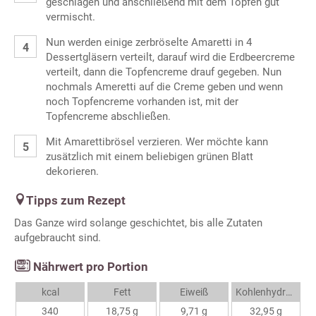
geschlagen und anschließend mit dem Topfen gut
vermischt.
Nun werden einige zerbröselte Amaretti in 4
Dessertgläsern verteilt, darauf wird die Erdbeercreme
verteilt, dann die Topfencreme drauf gegeben. Nun
nochmals Ameretti auf die Creme geben und wenn
noch Topfencreme vorhanden ist, mit der
Topfencreme abschließen.
Mit Amarettibrösel verzieren. Wer möchte kann
zusätzlich mit einem beliebigen grünen Blatt
dekorieren.
Tipps zum Rezept
Das Ganze wird solange geschichtet, bis alle Zutaten
aufgebraucht sind.
Nährwert pro Portion
kcal
Fett
Eiweiß
Kohlenhydrate
340
18,75 g
9,71 g
32,95 g