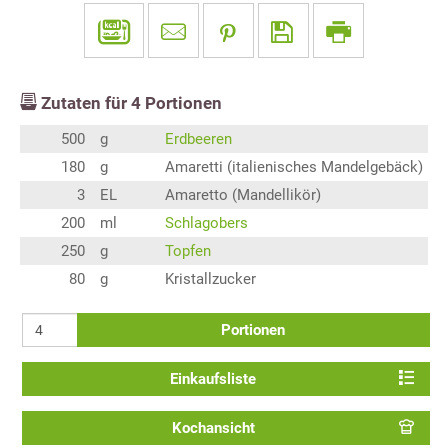
Zutaten für
4
Portionen
500
g
Erdbeeren
180
g
Amaretti (italienisches Mandelgebäck)
3
EL
Amaretto (Mandellikör)
200
ml
Schlagobers
250
g
Topfen
80
g
Kristallzucker
Portionen
Einkaufsliste
Kochansicht