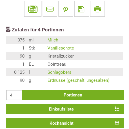
Zutaten für
4
Portionen
375
ml
Milch
1
Stk
Vanilleschote
90
g
Kristallzucker
1
EL
Cointreau
0.125
l
Schlagobers
90
g
Erdnüsse (geschält, ungesalzen)
Portionen
Einkaufsliste
Kochansicht