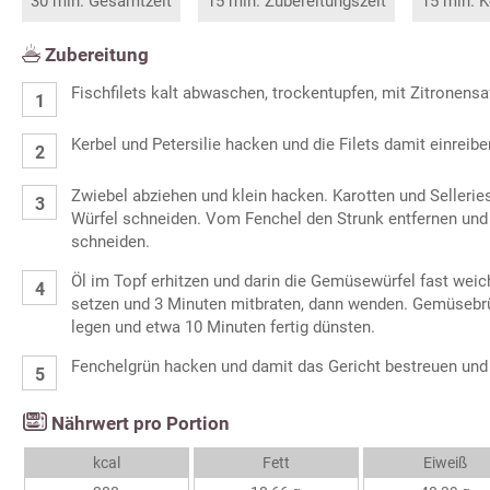
30 min. Gesamtzeit
15 min. Zubereitungszeit
15 min. K
Zubereitung
Fischfilets kalt abwaschen, trockentupfen, mit Zitronensa
Kerbel und Petersilie hacken und die Filets damit einreibe
Zwiebel abziehen und klein hacken. Karotten und Sellerie
Würfel schneiden. Vom Fenchel den Strunk entfernen und 
schneiden.
Öl im Topf erhitzen und darin die Gemüsewürfel fast weich
setzen und 3 Minuten mitbraten, dann wenden. Gemüsebr
legen und etwa 10 Minuten fertig dünsten.
Fenchelgrün hacken und damit das Gericht bestreuen und 
Nährwert pro Portion
kcal
Fett
Eiweiß