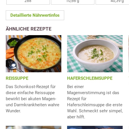
288
10,66 g
40,39 g
Detaillierte Nährwertinfos
ÄHNLICHE REZEPTE
REISSUPPE
HAFERSCHLEIMSUPPE
Das Schonkost-Rezept für
Bei einer
diese einfache Reissuppe
Magenverstimmung ist das
bewirkt bei akuten Magen-
Rezept für
und Darmkrankheiten wahre
Haferschleimsuppe die erste
Wunder.
Wahl. Schmeckt sehr simpel,
aber hilft.