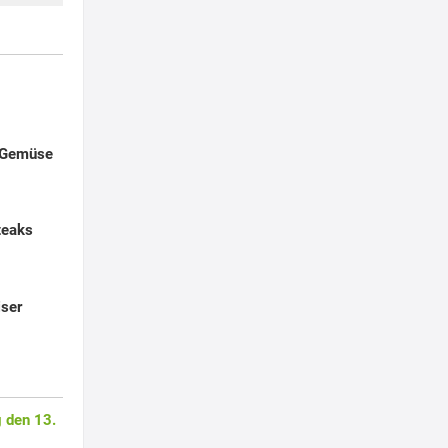
 Gemüse
teaks
iser
 den 13.