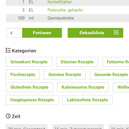
1
EL
Kerbelblätter
3
EL
Petersilie, gehackt
100
ml
Gemüsebrühe
Portionen
Einkaufsliste
Kategorien
Schonkost Rezepte
Dünsten Rezepte
Fettarme R
Fischrezepte
Gemüse Rezepte
Gesunde Rezepte
Glutenfreie Rezepte
Kalorienarme Rezepte
Welln
Hauptspeisen Rezepte
Laktosefreie Rezepte
Zeit