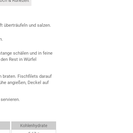
och & Ruhezeit
ft überträufeln und salzen.
n.
stange schälen und in feine
den Rest in Würfel
 braten. Fischfilets darauf
ühe angießen, Deckel auf
servieren.
Kohlenhydrate