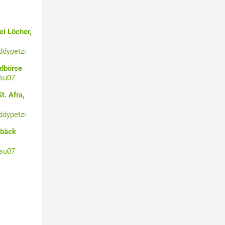
i Löcher,
ddypetzi
ldbörse
su07
t. Afra,
ddypetzi
ebäck
su07