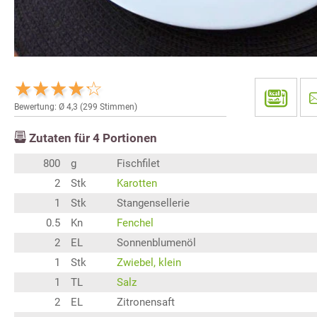
Bewertung: Ø
4,3
(
299
Stimmen)
Zutaten für
4
Portionen
800
g
Fischfilet
2
Stk
Karotten
1
Stk
Stangensellerie
0.5
Kn
Fenchel
2
EL
Sonnenblumenöl
1
Stk
Zwiebel, klein
1
TL
Salz
2
EL
Zitronensaft