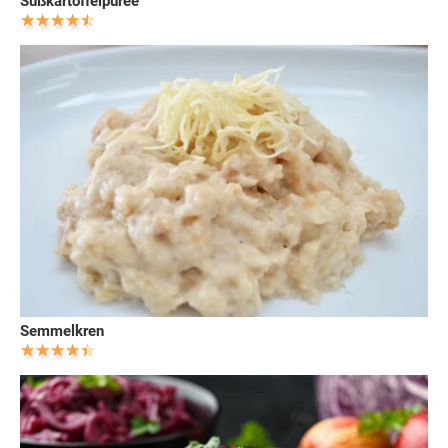
Süßkartoffelpüree
Semmelkren