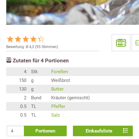
Bewertung: Ø
4,3
(
95
Stimmen)
Zutaten für
4
Portionen
4
Stk
Forellen
150
g
Weißbrot
130
g
Butter
2
Bund
Kräuter (gemischt)
0.5
TL
Pfeffer
0.5
TL
Salz
Portionen
Einkaufsliste