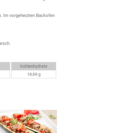
n. Im vorgeheizten Backofen
arsch.
Kohlenhydrate
18,69 g