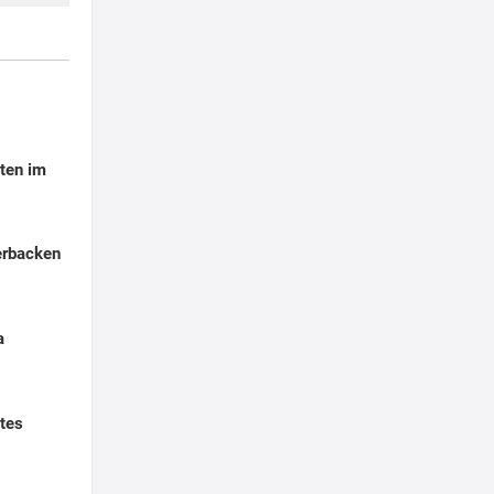
ten im
erbacken
a
tes