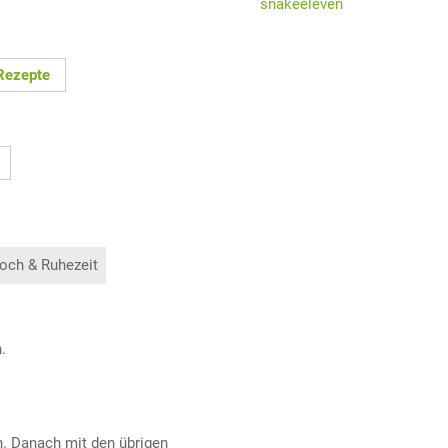
snakeeleven
Rezepte
och & Ruhezeit
.
n. Danach mit den übrigen