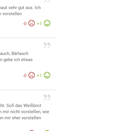
haut sehr gut aus. Ich
e vorstellen
-
0
+
1
lauch, Bärlauch
en gebe ich etwas
-
0
+
1
ht. Soll das Weißbrot
 mir nicht vorstellen, wie
nn mir eher vorstellen