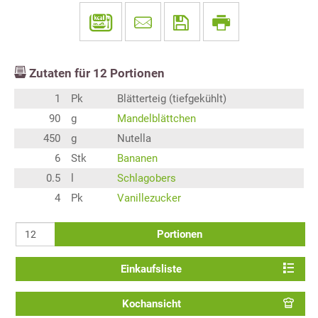
Zutaten für
12
Portionen
1
Pk
Blätterteig (tiefgekühlt)
90
g
Mandelblättchen
450
g
Nutella
6
Stk
Bananen
0.5
l
Schlagobers
4
Pk
Vanillezucker
Portionen
Einkaufsliste
Kochansicht