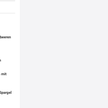
dbeeren
h
 mit
Spargel