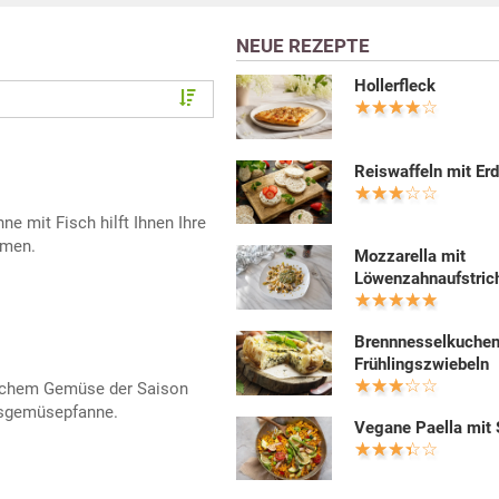
NEUE REZEPTE
Hollerfleck
Reiswaffeln mit Er
e mit Fisch hilft Ihnen Ihre
mmen.
Mozzarella mit
Löwenzahnaufstric
Brennnesselkuchen
Frühlingszwiebeln
ischem Gemüse der Saison
gsgemüsepfanne.
Vegane Paella mit 