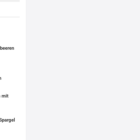
dbeeren
h
 mit
Spargel