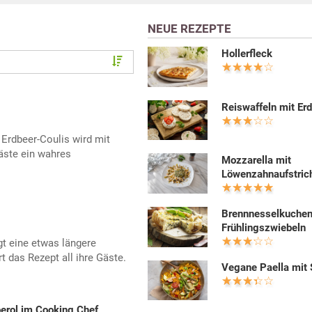
NEUE REZEPTE
Hollerfleck
Reiswaffeln mit Er
Erdbeer-Coulis wird mit
äste ein wahres
Mozzarella mit
Löwenzahnaufstric
Brennnesselkuchen
Frühlingszwiebeln
gt eine etwas längere
t das Rezept all ihre Gäste.
Vegane Paella mit 
erol im Cooking Chef