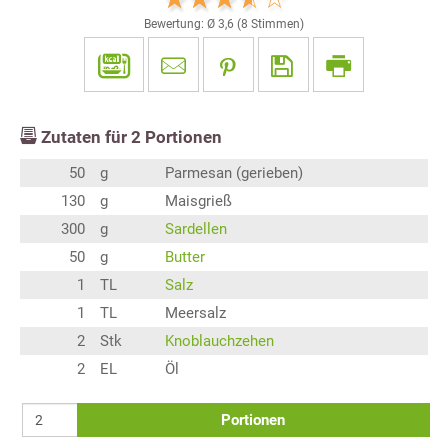
Bewertung: Ø
3,6
(
8
Stimmen)
Zutaten für
2
Portionen
50
g
Parmesan (gerieben)
130
g
Maisgrieß
300
g
Sardellen
50
g
Butter
1
TL
Salz
1
TL
Meersalz
2
Stk
Knoblauchzehen
2
EL
Öl
Portionen