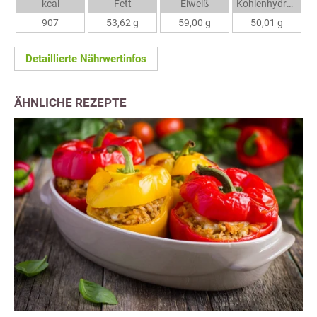
kcal
Fett
Eiweiß
Kohlenhydrate
907
53,62 g
59,00 g
50,01 g
Detaillierte Nährwertinfos
ÄHNLICHE REZEPTE