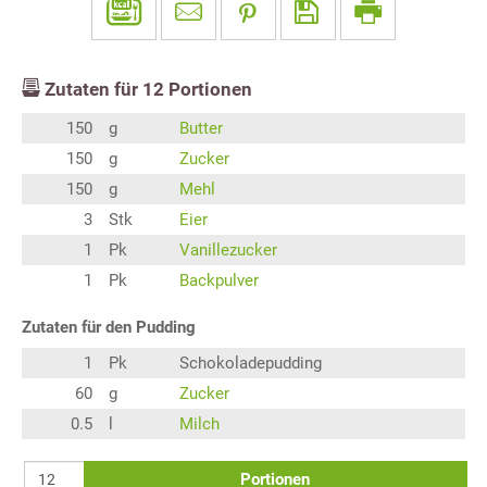
Zutaten für
12
Portionen
150
g
Butter
150
g
Zucker
150
g
Mehl
3
Stk
Eier
1
Pk
Vanillezucker
1
Pk
Backpulver
Zutaten für den Pudding
1
Pk
Schokoladepudding
60
g
Zucker
0.5
l
Milch
Portionen