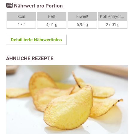
Nährwert pro Portion
kcal
Fett
Eiweiß
Kohlenhydrate
172
4,01 g
6,95 g
27,01 g
Detaillierte Nährwertinfos
ÄHNLICHE REZEPTE