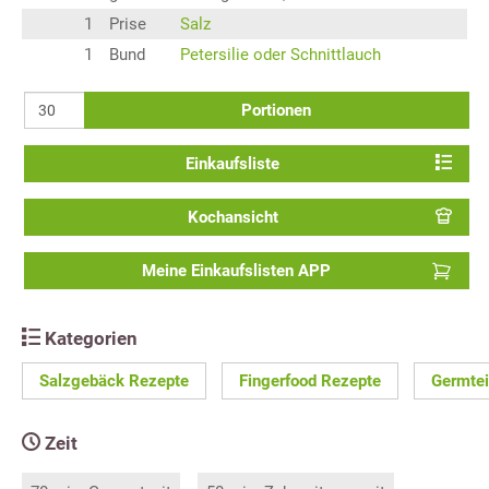
1
Prise
Salz
1
Bund
Petersilie oder Schnittlauch
Portionen
Einkaufsliste
Kochansicht
Meine Einkaufslisten APP
Kategorien
Salzgebäck Rezepte
Fingerfood Rezepte
Germtei
Zeit