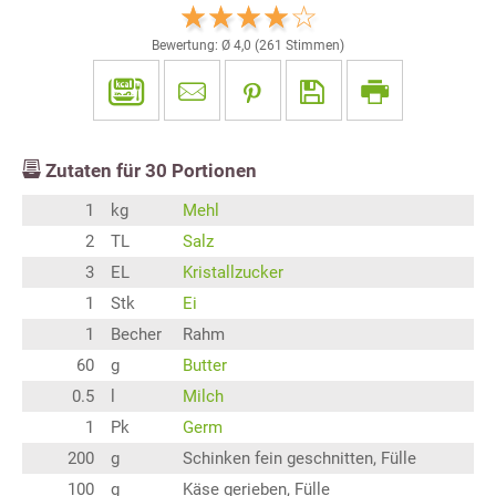
Bewertung: Ø
4,0
(
261
Stimmen)
Zutaten für
30
Portionen
1
kg
Mehl
2
TL
Salz
3
EL
Kristallzucker
1
Stk
Ei
1
Becher
Rahm
60
g
Butter
0.5
l
Milch
1
Pk
Germ
200
g
Schinken fein geschnitten, Fülle
100
g
Käse gerieben, Fülle