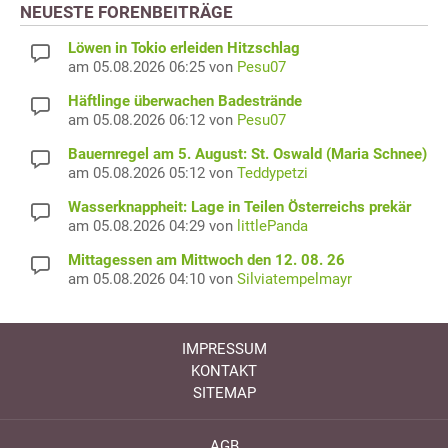
NEUESTE FORENBEITRÄGE
Löwen in Tokio erleiden Hitzschlag
am 05.08.2026 06:25 von
Pesu07
Häftlinge überwachen Badestrände
am 05.08.2026 06:12 von
Pesu07
Bauernregel am 5. August: St. Oswald (Maria Schnee)
am 05.08.2026 05:12 von
Teddypetzi
Wasserknappheit: Lage in Teilen Österreichs prekär
am 05.08.2026 04:29 von
littlePanda
Mittagessen am Mittwoch den 12. 08. 26
am 05.08.2026 04:10 von
Silviatempelmayr
IMPRESSUM
KONTAKT
SITEMAP
AGB