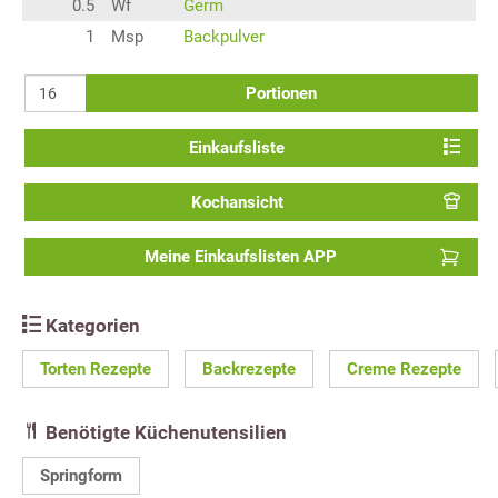
0.5
Wf
Germ
1
Msp
Backpulver
Portionen
Einkaufsliste
Kochansicht
Meine Einkaufslisten APP
Kategorien
Torten Rezepte
Backrezepte
Creme Rezepte
Benötigte Küchenutensilien
Springform