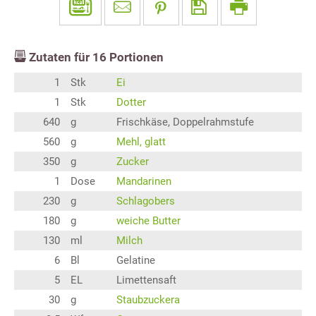
Zutaten für
16
Portionen
1
Stk
Ei
1
Stk
Dotter
640
g
Frischkäse, Doppelrahmstufe
560
g
Mehl, glatt
350
g
Zucker
1
Dose
Mandarinen
230
g
Schlagobers
180
g
weiche Butter
130
ml
Milch
6
Bl
Gelatine
5
EL
Limettensaft
30
g
Staubzuckera