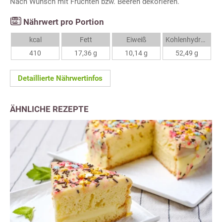
Nach Wunsch mit Früchten bzw. Beeren dekorieren.
Nährwert pro Portion
kcal
Fett
Eiweiß
Kohlenhydrate
410
17,36 g
10,14 g
52,49 g
Detaillierte Nährwertinfos
ÄHNLICHE REZEPTE