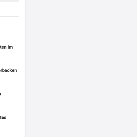
ten im
erbacken
a
tes