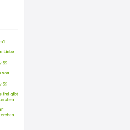
ra1
e Liebe
wi59
a von
wi59
 frei gibt
terchen
n"
terchen