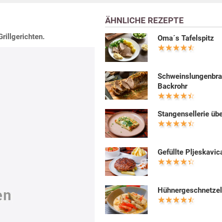
ÄHNLICHE REZEPTE
rillgerichten.
Oma´s Tafelspitz
Schweinslungenbra
Backrohr
Stangensellerie üb
Gefüllte Pljeskavic
Hühnergeschnetzel