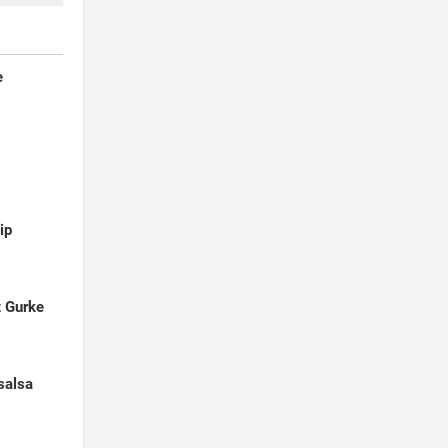
e
ip
t Gurke
salsa