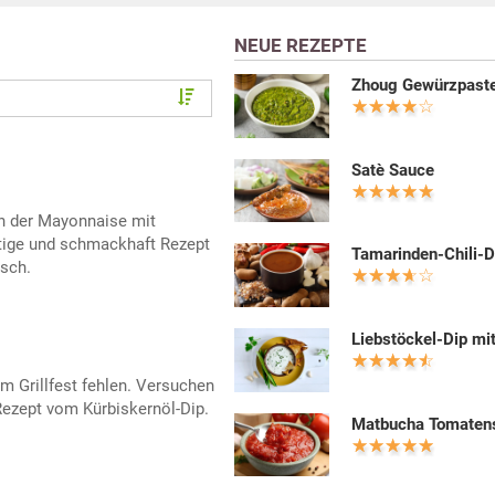
NEUE REZEPTE
Zhoug Gewürzpast
Satè Sauce
on der Mayonnaise mit
ftige und schmackhaft Rezept
Tamarinden-Chili-D
isch.
Liebstöckel-Dip mi
m Grillfest fehlen. Versuchen
Rezept vom Kürbiskernöl-Dip.
Matbucha Tomaten