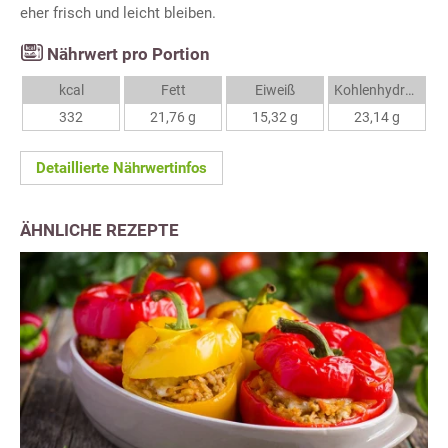
eher frisch und leicht bleiben.
Nährwert pro Portion
kcal
Fett
Eiweiß
Kohlenhydrate
332
21,76 g
15,32 g
23,14 g
Detaillierte Nährwertinfos
ÄHNLICHE REZEPTE