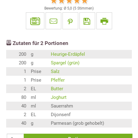
Bewertung: Ø
5,0
(
5
Stimmen)
Zutaten für
2
Portionen
200
g
Heurige-Erdäpfel
200
g
Spargel (grün)
1
Prise
Salz
1
Prise
Pfeffer
2
EL
Butter
80
ml
Joghurt
40
ml
Sauerrahm
2
EL
Dijonsenf
40
g
Parmesan (grob gehobelt)