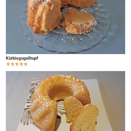
Kürbisgugelhupf